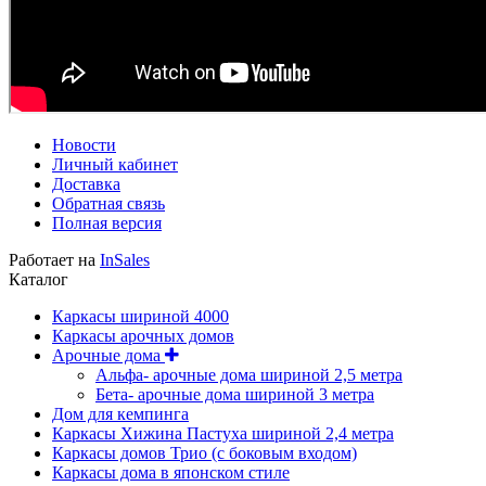
Новости
Личный кабинет
Доставка
Обратная связь
Полная версия
Работает на
InSales
Каталог
Каркасы шириной 4000
Каркасы арочных домов
Арочные дома
Альфа- арочные дома шириной 2,5 метра
Бета- арочные дома шириной 3 метра
Дом для кемпинга
Каркасы Хижина Пастуха шириной 2,4 метра
Каркасы домов Трио (с боковым входом)
Каркасы дома в японском стиле