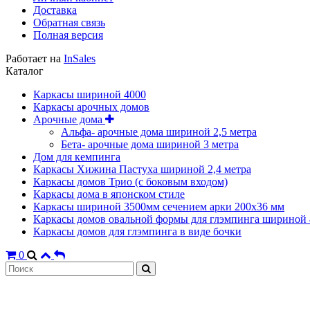
Доставка
Обратная связь
Полная версия
Работает на
InSales
Каталог
Каркасы шириной 4000
Каркасы арочных домов
Арочные дома
Альфа- арочные дома шириной 2,5 метра
Бета- арочные дома шириной 3 метра
Дом для кемпинга
Каркасы Хижина Пастуха шириной 2,4 метра
Каркасы домов Трио (с боковым входом)
Каркасы дома в японском стиле
Каркасы шириной 3500мм сечением арки 200х36 мм
Каркасы домов овальной формы для глэмпинга шириной 
Каркасы домов для глэмпинга в виде бочки
0